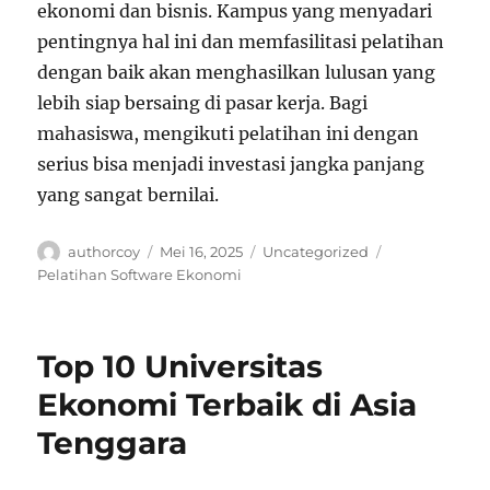
ekonomi dan bisnis. Kampus yang menyadari
pentingnya hal ini dan memfasilitasi pelatihan
dengan baik akan menghasilkan lulusan yang
lebih siap bersaing di pasar kerja. Bagi
mahasiswa, mengikuti pelatihan ini dengan
serius bisa menjadi investasi jangka panjang
yang sangat bernilai.
Author
Posted
Categories
Tags
authorcoy
Mei 16, 2025
Uncategorized
on
Pelatihan Software Ekonomi
Top 10 Universitas
Ekonomi Terbaik di Asia
Tenggara