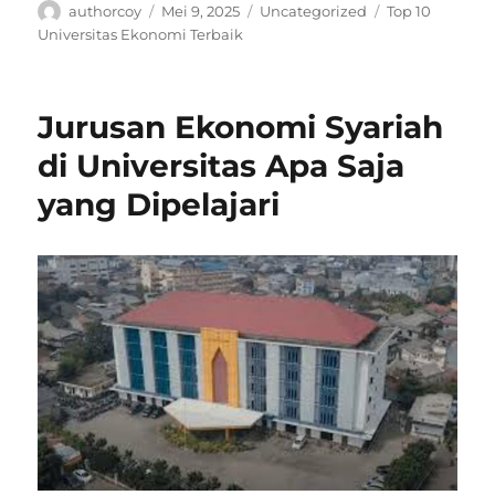
Author
Posted
Categories
Tags
authorcoy
Mei 9, 2025
Uncategorized
Top 10
on
Universitas Ekonomi Terbaik
Jurusan Ekonomi Syariah
di Universitas Apa Saja
yang Dipelajari