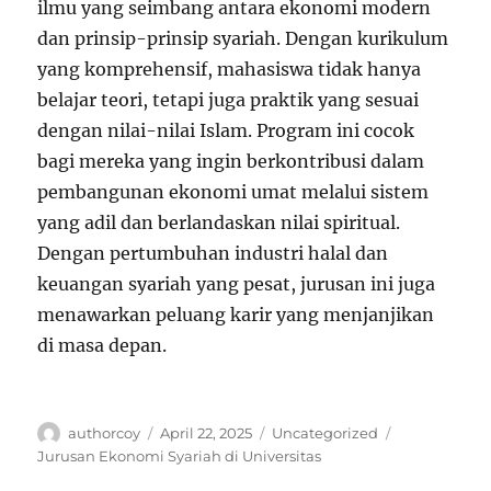
ilmu yang seimbang antara ekonomi modern
dan prinsip-prinsip syariah. Dengan kurikulum
yang komprehensif, mahasiswa tidak hanya
belajar teori, tetapi juga praktik yang sesuai
dengan nilai-nilai Islam. Program ini cocok
bagi mereka yang ingin berkontribusi dalam
pembangunan ekonomi umat melalui sistem
yang adil dan berlandaskan nilai spiritual.
Dengan pertumbuhan industri halal dan
keuangan syariah yang pesat, jurusan ini juga
menawarkan peluang karir yang menjanjikan
di masa depan.
Author
Posted
Categories
Tags
authorcoy
April 22, 2025
Uncategorized
on
Jurusan Ekonomi Syariah di Universitas