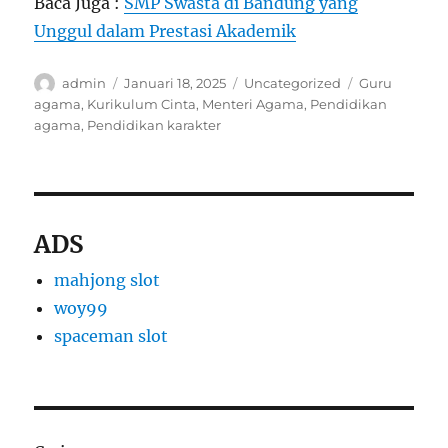
Baca Juga :
SMP Swasta di Bandung yang
Unggul dalam Prestasi Akademik
Author
Posted
Categories
Tags
admin
Januari 18, 2025
Uncategorized
Guru
on
agama
,
Kurikulum Cinta
,
Menteri Agama
,
Pendidikan
agama
,
Pendidikan karakter
ADS
mahjong slot
woy99
spaceman slot