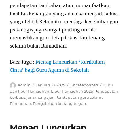
pendapatan tambahan atau memanfaatkan
fasilitas keuangan yang ada bisa menjadi solusi
yang efektif. Selain itu, menjaga keseimbangan
psikologis juga sangat penting untuk
memastikan guru tetap fokus dan tenang
selama bulan Ramadhan.
Baca Juga :
Menag Luncurkan ‘Kurikulum
Cinta’ bagi Guru Agama di Sekolah
Author
Posted
Categories
Tags
admin
Januari 18, 2025
Uncategorized
Guru
on
dan libur Ramadhan
,
Libur Ramadhan 2025
,
Pendapatan
berbasis jam mengajar
,
Pendapatan guru selama
Ramadhan
,
Pengelolaan keuangan guru
Menag Luncurkan