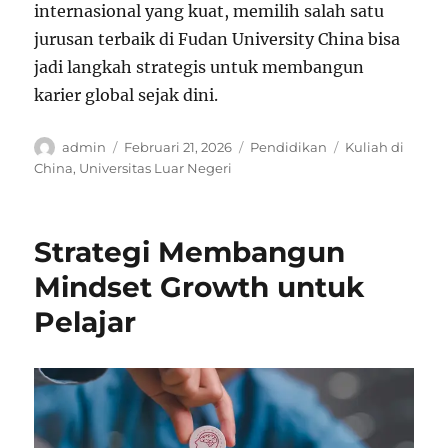
internasional yang kuat, memilih salah satu
jurusan terbaik di Fudan University China bisa
jadi langkah strategis untuk membangun
karier global sejak dini.
Author
Posted
Categories
Tags
admin
Februari 21, 2026
Pendidikan
Kuliah di
on
China
,
Universitas Luar Negeri
Strategi Membangun
Mindset Growth untuk
Pelajar