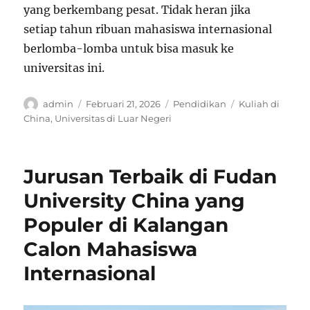
yang berkembang pesat. Tidak heran jika
setiap tahun ribuan mahasiswa internasional
berlomba-lomba untuk bisa masuk ke
universitas ini.
Author
Posted
Categories
Tags
admin
Februari 21, 2026
Pendidikan
Kuliah di
on
China
,
Universitas di Luar Negeri
Jurusan Terbaik di Fudan
University China yang
Populer di Kalangan
Calon Mahasiswa
Internasional