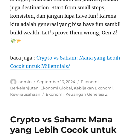
juga destination. Start from small steps,
konsisten, dan jangan lupa have fun! Karena
kita adalah generasi yang bisa have fun sambil
build wealth. Let’s prove them wrong, Gen Z!
baca juga :
Crypto vs Saham: Mana yang Lebih
Cocok untuk Millennials?
Author
Posted
Categories
admin
September 16, 2024
Ekonomi
on
Berkelanjutan
,
Ekonomi Global
,
Kebijakan Ekonomi
,
Tags
Kewirausahaan
Ekonomi
,
Keuangan Generasi Z
Crypto vs Saham: Mana
yang Lebih Cocok untuk