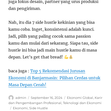
juga fokus desain, partner yang urus produksi
dan pengiriman.
Nah, itu dia 7 side hustle kekinian yang bisa
kamu coba. Inget, konsistensi adalah kunci.
Jadi, pilih yang paling cocok sama passion
kamu dan mulai dari sekarang. Siapa tau, side
hustle ini bisa jadi main hustle kamu di masa
depan. Let’s get that bread!
baca juga :
Top 5 Rekomendasi Jurusan
Ekonomi di Banjarmasin: Pilihan Cerdas untuk
Masa Depan Cerah!
Author
Posted
Categories
admin
September 16, 2024
Ekonomi Global
,
Karir
on
dan Pengembangan Profesional
,
Teknologi dan Ekonomi
Tags
Ekonomi
,
Side Hustle