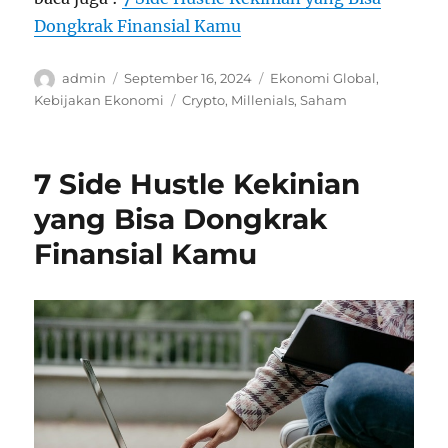
Dongkrak Finansial Kamu
Author
Posted
Categories
admin
September 16, 2024
Ekonomi Global
,
on
Tags
Kebijakan Ekonomi
Crypto
,
Millenials
,
Saham
7 Side Hustle Kekinian
yang Bisa Dongkrak
Finansial Kamu