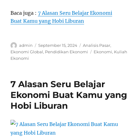
Baca juga :
7 Alasan Seru Belajar Ekonomi
Buat Kamu yang Hobi Liburan
Author
Posted
Categories
admin
September 15, 2024
Analisis Pasar
,
on
Tags
Ekonomi Global
,
Pendidikan Ekonomi
Ekonomi
,
Kuliah
Ekonomi
7 Alasan Seru Belajar
Ekonomi Buat Kamu yang
Hobi Liburan