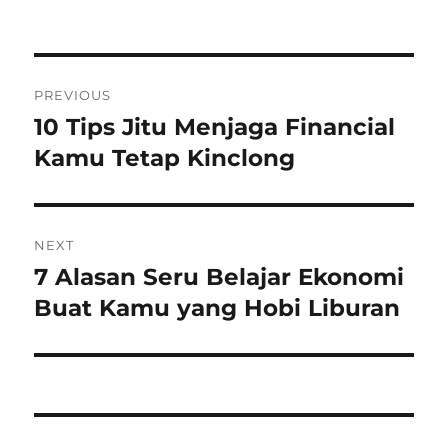
Navigasi
PREVIOUS
pos
10 Tips Jitu Menjaga Financial
Previous
post:
Kamu Tetap Kinclong
NEXT
7 Alasan Seru Belajar Ekonomi
Next
post:
Buat Kamu yang Hobi Liburan