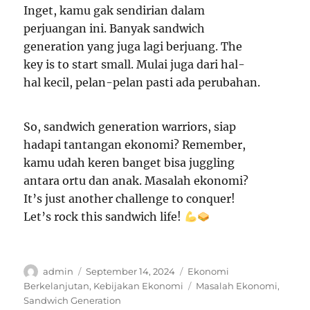
Inget, kamu gak sendirian dalam
perjuangan ini. Banyak sandwich
generation yang juga lagi berjuang. The
key is to start small. Mulai juga dari hal-
hal kecil, pelan-pelan pasti ada perubahan.
So, sandwich generation warriors, siap
hadapi tantangan ekonomi? Remember,
kamu udah keren banget bisa juggling
antara ortu dan anak. Masalah ekonomi?
It’s just another challenge to conquer!
Let’s rock this sandwich life!
Author
Posted
Categories
admin
September 14, 2024
Ekonomi
on
Tags
Berkelanjutan
,
Kebijakan Ekonomi
Masalah Ekonomi
,
Sandwich Generation