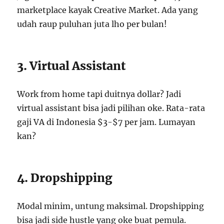
marketplace kayak Creative Market. Ada yang
udah raup puluhan juta lho per bulan!
3. Virtual Assistant
Work from home tapi duitnya dollar? Jadi
virtual assistant bisa jadi pilihan oke. Rata-rata
gaji VA di Indonesia $3-$7 per jam. Lumayan
kan?
4. Dropshipping
Modal minim, untung maksimal. Dropshipping
bisa jadi side hustle yang oke buat pemula.