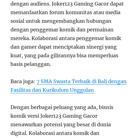
dengan audiens. Joker123 Gaming Gacor dapat
memanfaatkan forum komunitas atau media
sosial untuk mengembangkan hubungan
dengan penggemar komik dan permainan
mereka. Kolaborasi antara penggemar komik
dan gamer dapat menciptakan sinergi yang
kuat, yang pada gilirannya bisa memperluas
basis pelanggan.
Baca juga:
7 SMA Swasta Terbaik di Bali dengan
Fasilitas dan Kurikulum Unggulan
Dengan berbagai peluang yang ada, bisnis
komik versi Joker123 Gaming Gacor
menawarkan potensi yang besar di dunia
digital. Kolaborasi antara komik dan