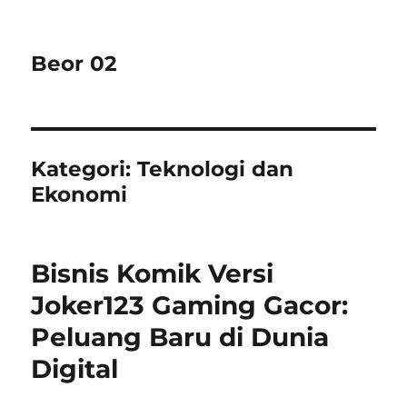
Beor 02
Kategori:
Teknologi dan
Ekonomi
Bisnis Komik Versi
Joker123 Gaming Gacor:
Peluang Baru di Dunia
Digital