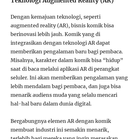
Teknologi Augmented Reality (AR)
Dengan kemajuan teknologi, seperti
augmented reality (AR), bisnis komik bisa
berinovasi lebih jauh. Komik yang di
integrasikan dengan teknologi AR dapat
memberikan pengalaman baru bagi pembaca.
Misalnya, karakter dalam komik bisa “hidup”
saat di baca melalui aplikasi AR di perangkat
seluler. Ini akan memberikan pengalaman yang
lebih mendalam bagi pembaca, dan juga bisa
menarik audiens muda yang selalu mencari
hal-hal baru dalam dunia digital.
Bergabungnya elemen AR dengan komik
membuat industri ini semakin menarik,
terlebih bagi mereka yang ingin merasakan