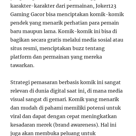
karakter-karakter dari permainan, Joker123
Gaming Gacor bisa menciptakan komik-komik
pendek yang menarik perhatian para pemain
baru maupun lama. Komik-komik ini bisa di
bagikan secara gratis melalui media sosial atau
situs resmi, menciptakan buzz tentang
platform dan permainan yang mereka
tawarkan.
Strategi pemasaran berbasis komik ini sangat
relevan di dunia digital saat ini, di mana media
visual sangat di gemari. Komik yang menarik
dan mudah di pahami memiliki potensi untuk
viral dan dapat dengan cepat meningkatkan
kesadaran merek (brand awareness). Hal ini
juga akan membuka peluang untuk