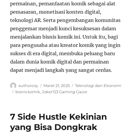
permainan, pemanfaatan komik sebagai alat
pemasaran, monetisasi konten digital,
teknologi AR. Serta pengembangan komunitas
penggemar menjadi kunci kesuksesan dalam
menjalankan bisnis komik ini. Untuk itu, bagi
para pengusaha atau kreator komik yang ingin
sukses di era digital, membuka peluang baru
dalam dunia komik digital dan permainan
dapat menjadi langkah yang sangat cerdas.
Author
Posted
Categories
authorcoy
Maret 21, 2025
Teknologi dan Ekonomi
on
Tags
bisnis komik
,
Joker123 Gaming Gacor
7 Side Hustle Kekinian
yang Bisa Dongkrak