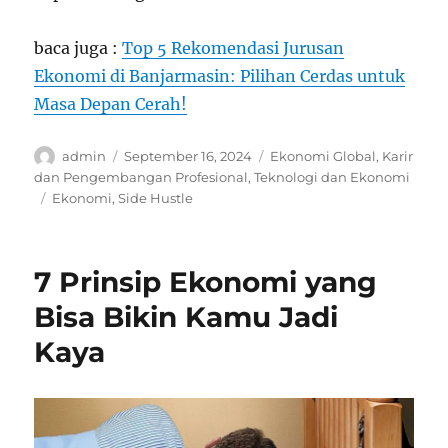
baca juga :
Top 5 Rekomendasi Jurusan
Ekonomi di Banjarmasin: Pilihan Cerdas untuk
Masa Depan Cerah!
Author
Posted
Categories
admin
September 16, 2024
Ekonomi Global
,
Karir
on
dan Pengembangan Profesional
,
Teknologi dan Ekonomi
Tags
Ekonomi
,
Side Hustle
7 Prinsip Ekonomi yang
Bisa Bikin Kamu Jadi
Kaya