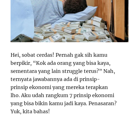
Hei, sobat cerdas! Pernah gak sih kamu
berpikir, “Kok ada orang yang bisa kaya,
sementara yang lain struggle terus?” Nah,
ternyata jawabannya ada di prinsip-
prinsip ekonomi yang mereka terapkan
lho. Aku udah rangkum 7 prinsip ekonomi
yang bisa bikin kamu jadi kaya. Penasaran?
Yuk, kita bahas!