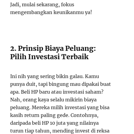
Jadi, mulai sekarang, fokus
mengembangkan keunikanmu ya!
2. Prinsip Biaya Peluang:
Pilih Investasi Terbaik
Ini nih yang sering bikin galau. Kamu
punya duit, tapi bingung mau dipakai buat
apa. Beli HP baru atau investasi saham?
Nah, orang kaya selalu mikirin biaya
peluang. Mereka milih investasi yang bisa
kasih return paling gede. Contohnya,
daripada beli HP 10 juta yang nilainya
turun tiap tahun, mending invest di reksa