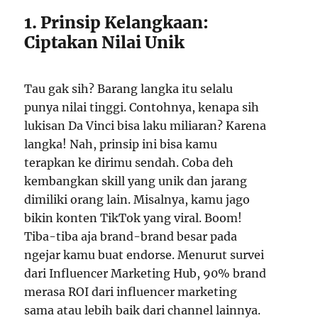
1. Prinsip Kelangkaan:
Ciptakan Nilai Unik
Tau gak sih? Barang langka itu selalu
punya nilai tinggi. Contohnya, kenapa sih
lukisan Da Vinci bisa laku miliaran? Karena
langka! Nah, prinsip ini bisa kamu
terapkan ke dirimu sendah. Coba deh
kembangkan skill yang unik dan jarang
dimiliki orang lain. Misalnya, kamu jago
bikin konten TikTok yang viral. Boom!
Tiba-tiba aja brand-brand besar pada
ngejar kamu buat endorse. Menurut survei
dari Influencer Marketing Hub, 90% brand
merasa ROI dari influencer marketing
sama atau lebih baik dari channel lainnya.