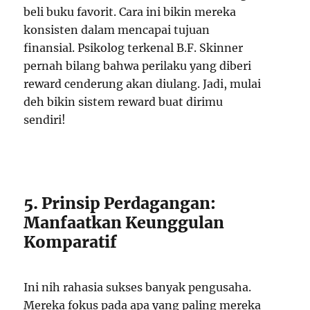
beli buku favorit. Cara ini bikin mereka
konsisten dalam mencapai tujuan
finansial. Psikolog terkenal B.F. Skinner
pernah bilang bahwa perilaku yang diberi
reward cenderung akan diulang. Jadi, mulai
deh bikin sistem reward buat dirimu
sendiri!
5. Prinsip Perdagangan:
Manfaatkan Keunggulan
Komparatif
Ini nih rahasia sukses banyak pengusaha.
Mereka fokus pada apa yang paling mereka