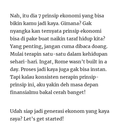
Nah, itu dia 7 prinsip ekonomi yang bisa
bikin kamu jadi kaya. Gimana? Gak
nyangka kan ternyata prinsip ekonomi
bisa di pake buat naikin taraf hidup kita?
Yang penting, jangan cuma dibaca doang.
Mulai terapin satu-satu dalam kehidupan
sehari-hari. Ingat, Rome wasn’t built in a
day. Proses jadi kaya juga gak bisa instan.
Tapi kalau konsisten nerapin prinsip-
prinsip ini, aku yakin deh masa depan
finansialmu bakal cerah banget!
Udah siap jadi generasi ekonom yang kaya
raya? Let’s get started!