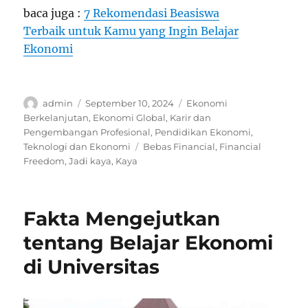
baca juga :
7 Rekomendasi Beasiswa
Terbaik untuk Kamu yang Ingin Belajar
Ekonomi
Author
Posted
Categories
admin
September 10, 2024
Ekonomi
on
Berkelanjutan
,
Ekonomi Global
,
Karir dan
Pengembangan Profesional
,
Pendidikan Ekonomi
,
Tags
Teknologi dan Ekonomi
Bebas Financial
,
Financial
Freedom
,
Jadi kaya
,
Kaya
Fakta Mengejutkan
tentang Belajar Ekonomi
di Universitas