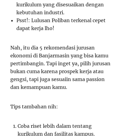
kurikulum yang disesuaikan dengan
kebutuhan industri.
Psst!: Lulusan Poliban terkenal cepet
dapat kerja lho!
Nah, itu dia 5 rekomendasi jurusan
ekonomi di Banjarmasin yang bisa kamu
pertimbangin. Tapi inget ya, pilih jurusan
bukan cuma karena prospek kerja atau
gengsi, tapi juga sesuaiin sama passion
dan kemampuan kamu.
Tips tambahan nih:
Coba riset lebih dalam tentang
kurikulum dan fasilitas kampus.