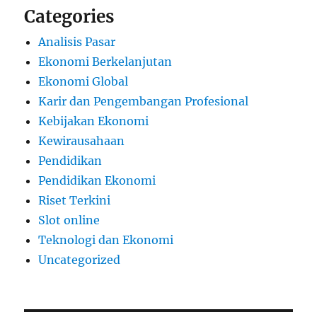
Categories
Analisis Pasar
Ekonomi Berkelanjutan
Ekonomi Global
Karir dan Pengembangan Profesional
Kebijakan Ekonomi
Kewirausahaan
Pendidikan
Pendidikan Ekonomi
Riset Terkini
Slot online
Teknologi dan Ekonomi
Uncategorized