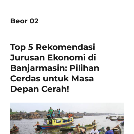
Beor 02
Top 5 Rekomendasi
Jurusan Ekonomi di
Banjarmasin: Pilihan
Cerdas untuk Masa
Depan Cerah!