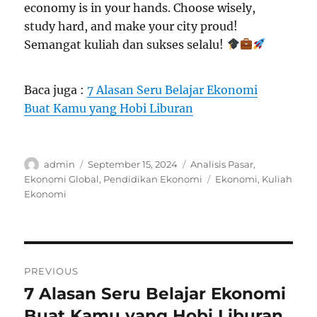
economy is in your hands. Choose wisely,
study hard, and make your city proud!
Semangat kuliah dan sukses selalu!
Baca juga :
7 Alasan Seru Belajar Ekonomi
Buat Kamu yang Hobi Liburan
Author
Posted
Categories
admin
September 15, 2024
Analisis Pasar
,
on
Tags
Ekonomi Global
,
Pendidikan Ekonomi
Ekonomi
,
Kuliah
Ekonomi
Navigasi
PREVIOUS
pos
7 Alasan Seru Belajar Ekonomi
Previous
post:
Buat Kamu yang Hobi Liburan