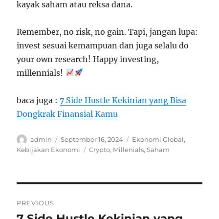
kayak saham atau reksa dana.
Remember, no risk, no gain. Tapi, jangan lupa:
invest sesuai kemampuan dan juga selalu do
your own research! Happy investing,
millennials!
baca juga :
7 Side Hustle Kekinian yang Bisa
Dongkrak Finansial Kamu
Author
Posted
Categories
admin
September 16, 2024
Ekonomi Global
,
on
Tags
Kebijakan Ekonomi
Crypto
,
Millenials
,
Saham
Navigasi
PREVIOUS
pos
7 Side Hustle Kekinian yang
Previous