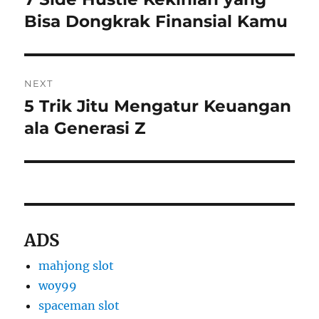
post:
Bisa Dongkrak Finansial Kamu
NEXT
5 Trik Jitu Mengatur Keuangan
Next
post:
ala Generasi Z
ADS
mahjong slot
woy99
spaceman slot