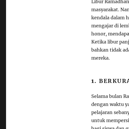
Libur Ramadhan 
masyarakat. Nam
kendala dalam h
mengajar di lem
honor, mendapat
Ketika libur pa
bahkan tidak ad
mereka.
1.
BERKUR
Selama bulan Ra
dengan waktu ya
pelajaran seban
untuk mempersin
bagi siswa dan 