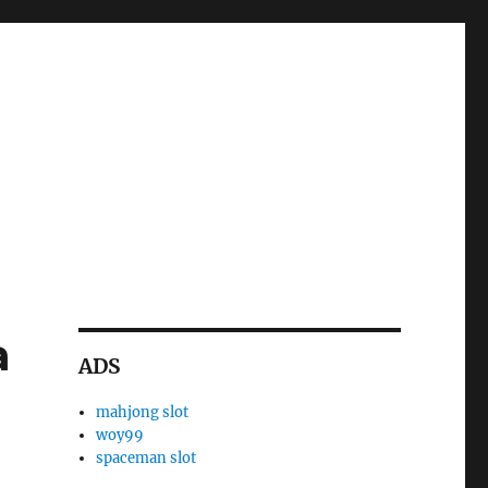
a
ADS
mahjong slot
woy99
spaceman slot