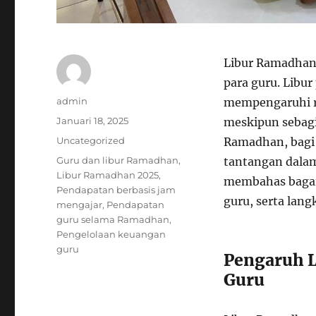
Libur Ramadhan 
para guru. Libu
Author
admin
mempengaruhi rut
Posted
Januari 18, 2025
meskipun sebagi
on
Categories
Uncategorized
Ramadhan, bagi
Tags
Guru dan libur Ramadhan
,
tantangan dalam
Libur Ramadhan 2025
,
membahas bagai
Pendapatan berbasis jam
guru, serta lan
mengajar
,
Pendapatan
guru selama Ramadhan
,
Pengelolaan keuangan
guru
Pengaruh 
Guru