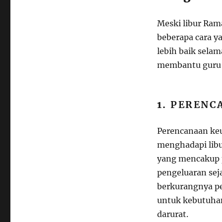
Meski libur Ram
beberapa cara y
lebih baik selam
membantu guru 
1.
PERENC
Perencanaan keu
menghadapi lib
yang mencakup p
pengeluaran sej
berkurangnya pe
untuk kebutuhan
darurat.