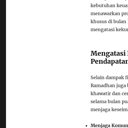
kebutuhan keua
menawarkan pro
khusus di bulan
mengatasi keku
Mengatasi 
Pendapata
Selain dampak f
Ramadhan juga b
khawatir dan c
selama bulan pua
menjaga keseim
Menjaga Komuni