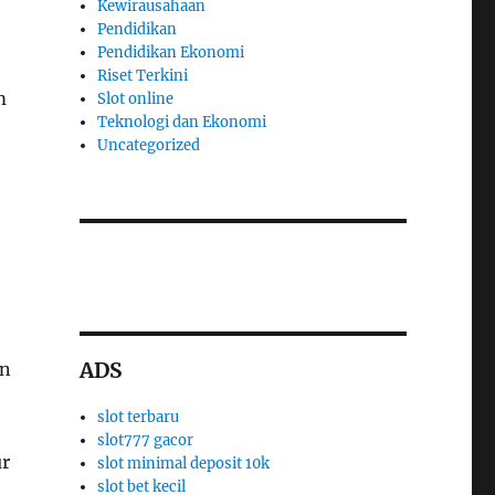
Kewirausahaan
Pendidikan
Pendidikan Ekonomi
Riset Terkini
m
Slot online
Teknologi dan Ekonomi
Uncategorized
slot thailand
apk slot dana
ADS
an
slot terbaru
slot777 gacor
ur
slot minimal deposit 10k
slot bet kecil