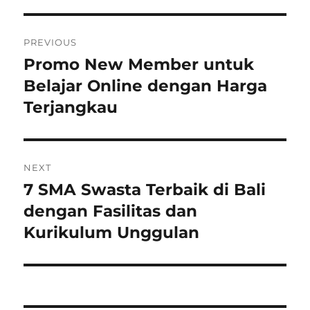
Navigasi
PREVIOUS
pos
Promo New Member untuk
Previous
post:
Belajar Online dengan Harga
Terjangkau
NEXT
7 SMA Swasta Terbaik di Bali
Next
post:
dengan Fasilitas dan
Kurikulum Unggulan