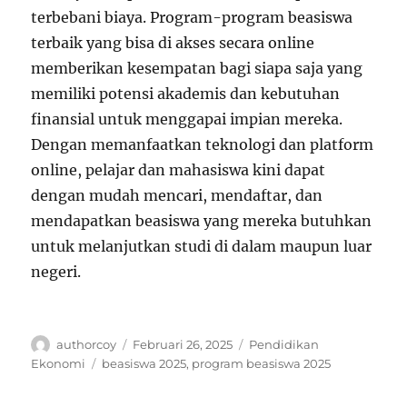
terbebani biaya. Program-program beasiswa
terbaik yang bisa di akses secara online
memberikan kesempatan bagi siapa saja yang
memiliki potensi akademis dan kebutuhan
finansial untuk menggapai impian mereka.
Dengan memanfaatkan teknologi dan platform
online, pelajar dan mahasiswa kini dapat
dengan mudah mencari, mendaftar, dan
mendapatkan beasiswa yang mereka butuhkan
untuk melanjutkan studi di dalam maupun luar
negeri.
Author
Posted
Categories
authorcoy
Februari 26, 2025
Pendidikan
on
Tags
Ekonomi
beasiswa 2025
,
program beasiswa 2025