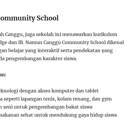
Community School
rah Canggu, juga sekolah ini menawarkan kurikulum
idge dan IB. Namun Canggu Community School dikenal
an belajar yang interaktif serta pendekatan yang
a pengembangan karakter siswa.
an:
teknologi dengan akses komputer dan tablet
ga seperti lapangan tenis, kolam renang, dan gym
an seni untuk pengembangan bakat siswa
makanan sehat untuk mendukung gaya hidup siswa