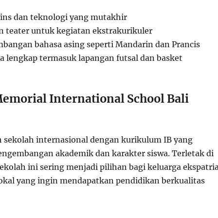
ins dan teknologi yang mutakhir
n teater untuk kegiatan ekstrakurikuler
bangan bahasa asing seperti Mandarin dan Prancis
ga lengkap termasuk lapangan futsal dan basket
emorial International School Bali
h sekolah internasional dengan kurikulum IB yang
engembangan akademik dan karakter siswa. Terletak di
ekolah ini sering menjadi pilihan bagi keluarga ekspatri
kal yang ingin mendapatkan pendidikan berkualitas