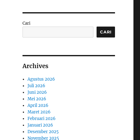
Cari
CARI
Archives
Agustus 2026
Juli 2026
Juni 2026
Mei 2026
April 2026
Maret 2026
Februari 2026
Januari 2026
Desember 2025
November 2025