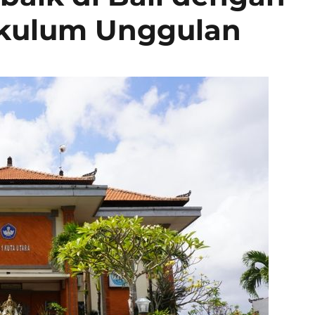
rikulum Unggulan