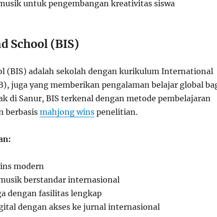
musik untuk pengembangan kreativitas siswa
nd School (BIS)
ol (BIS) adalah sekolah dengan kurikulum International
IB), juga yang memberikan pengalaman belajar global ba
tak di Sanur, BIS terkenal dengan metode pembelajaran
n berbasis
mahjong wins
penelitian.
an:
ains modern
 musik berstandar internasional
a dengan fasilitas lengkap
ital dengan akses ke jurnal internasional