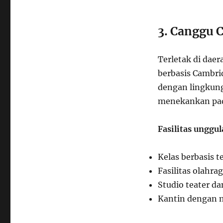
3. Canggu 
Terletak di dae
berbasis Cambr
dengan lingkung
menekankan pad
Fasilitas unggul
Kelas berbasis 
Fasilitas olahra
Studio teater d
Kantin dengan 