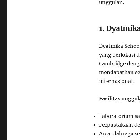
unggulan.
1. Dyatmik
Dyatmika School 
yang berlokasi 
Cambridge denga
mendapatkan ser
internasional.
Fasilitas unggul
Laboratorium sa
Perpustakaan de
Area olahraga s