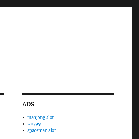
ADS
mahjong slot
woy99
spaceman slot