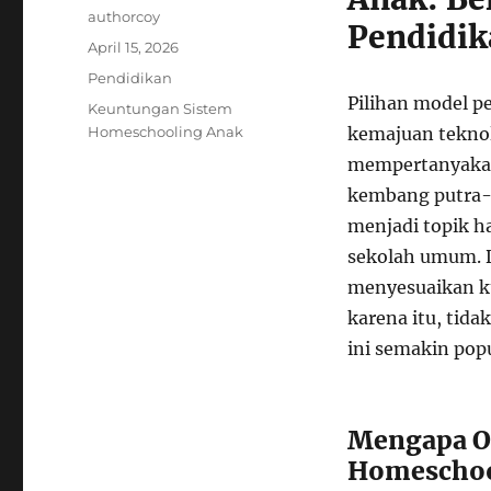
Author
authorcoy
Pendidik
Posted
April 15, 2026
on
Categories
Pendidikan
Pilihan model p
Tags
Keuntungan Sistem
Homeschooling Anak
kemajuan teknolo
mempertanyakan 
kembang putra-
menjadi topik ha
sekolah umum. D
menyesuaikan ku
karena itu, tid
ini semakin pop
Mengapa Or
Homeschoo