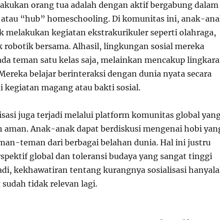
ilakukan orang tua adalah dengan aktif bergabung dalam
 atau “hub” homeschooling. Di komunitas ini, anak-an
 melakukan kegiatan ekstrakurikuler seperti olahraga,
k robotik bersama. Alhasil, lingkungan sosial mereka
pada teman satu kelas saja, melainkan mencakup lingkar
 Mereka belajar berinteraksi dengan dunia nyata secara
 kegiatan magang atau bakti sosial.
alisasi juga terjadi melalui platform komunitas global yan
n aman. Anak-anak dapat berdiskusi mengenai hobi yan
an-teman dari berbagai belahan dunia. Hal ini justru
ektif global dan toleransi budaya yang sangat tinggi
 Jadi, kekhawatiran tentang kurangnya sosialisasi hanyal
sudah tidak relevan lagi.