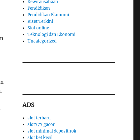
Kewirausahaan
Pendidikan
Pendidikan Ekonomi
Riset Terkini
Slot online
Teknologi dan Ekonomi
an
Uncategorized
slot thailand
apk slot dana
an
h
ADS
s
slot terbaru
slot777 gacor
slot minimal deposit 10k
slot bet kecil