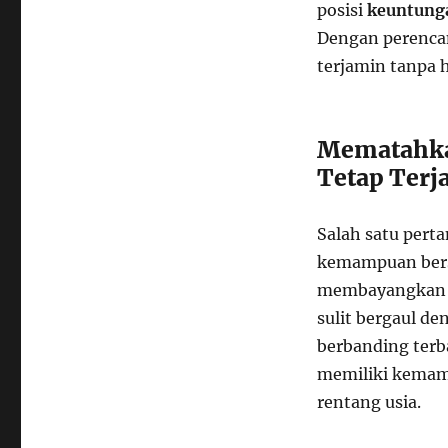
posisi
keuntung
Dengan perenca
terjamin tanpa 
Mematahkan
Tetap Terj
Salah satu pert
kemampuan berso
membayangkan an
sulit bergaul d
berbanding terb
memiliki kemam
rentang usia.