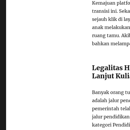
Kemajuan platfo
transisi ini. Se
sejauh klik di l
anak melakukan 
ruang tamu. Aki
bahkan melampau
Legalitas 
Lanjut Kul
Banyak orang t
adalah jalur pen
pemerintah tel
jalur pendidika
kategori Pendid