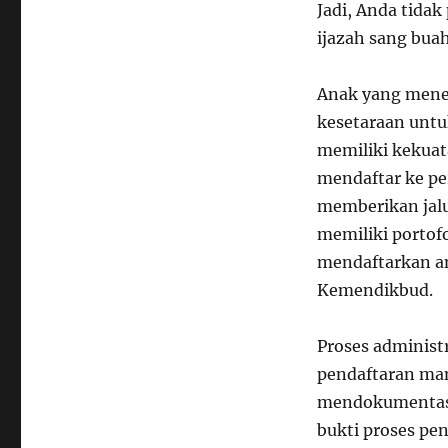
Jadi, Anda tida
ijazah sang buah
Anak yang menem
kesetaraan untuk
memiliki kekuat
mendaftar ke pe
memberikan jalu
memiliki portofo
mendaftarkan an
Kemendikbud.
Proses administ
pendaftaran man
mendokumentasik
bukti proses pe