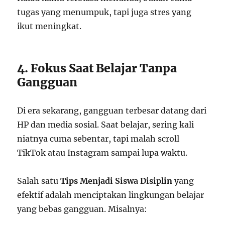
tugas yang menumpuk, tapi juga stres yang
ikut meningkat.
4. Fokus Saat Belajar Tanpa
Gangguan
Di era sekarang, gangguan terbesar datang dari
HP dan media sosial. Saat belajar, sering kali
niatnya cuma sebentar, tapi malah scroll
TikTok atau Instagram sampai lupa waktu.
Salah satu
Tips Menjadi Siswa Disiplin
yang
efektif adalah menciptakan lingkungan belajar
yang bebas gangguan. Misalnya: