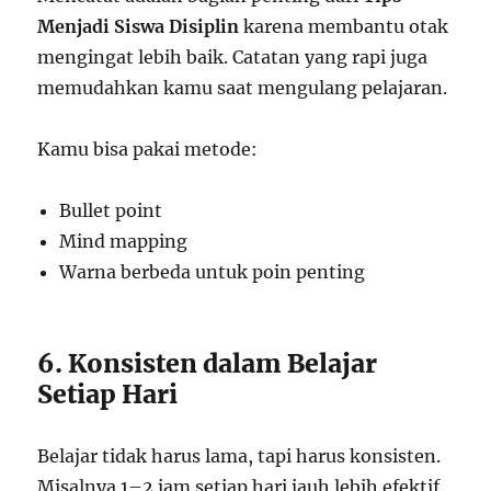
Menjadi Siswa Disiplin
karena membantu otak
mengingat lebih baik. Catatan yang rapi juga
memudahkan kamu saat mengulang pelajaran.
Kamu bisa pakai metode:
Bullet point
Mind mapping
Warna berbeda untuk poin penting
6. Konsisten dalam Belajar
Setiap Hari
Belajar tidak harus lama, tapi harus konsisten.
Misalnya 1–2 jam setiap hari jauh lebih efektif