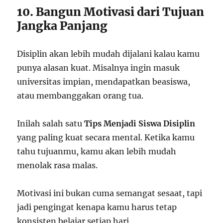
10. Bangun Motivasi dari Tujuan
Jangka Panjang
Disiplin akan lebih mudah dijalani kalau kamu
punya alasan kuat. Misalnya ingin masuk
universitas impian, mendapatkan beasiswa,
atau membanggakan orang tua.
Inilah salah satu
Tips Menjadi Siswa Disiplin
yang paling kuat secara mental. Ketika kamu
tahu tujuanmu, kamu akan lebih mudah
menolak rasa malas.
Motivasi ini bukan cuma semangat sesaat, tapi
jadi pengingat kenapa kamu harus tetap
konsisten belajar setiap hari.