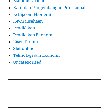
Ekonomi Global
Karir dan Pengembangan Profesional
Kebijakan Ekonomi
Kewirausahaan
Pendidikan
Pendidikan Ekonomi
Riset Terkini
Slot online
Teknologi dan Ekonomi
Uncategorized
slot thailand
apk slot dana