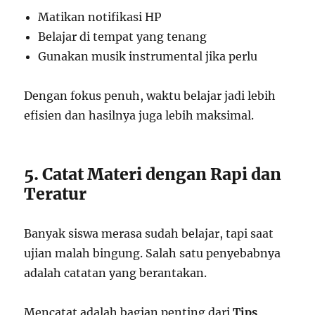
Matikan notifikasi HP
Belajar di tempat yang tenang
Gunakan musik instrumental jika perlu
Dengan fokus penuh, waktu belajar jadi lebih
efisien dan hasilnya juga lebih maksimal.
5. Catat Materi dengan Rapi dan
Teratur
Banyak siswa merasa sudah belajar, tapi saat
ujian malah bingung. Salah satu penyebabnya
adalah catatan yang berantakan.
Mencatat adalah bagian penting dari
Tips