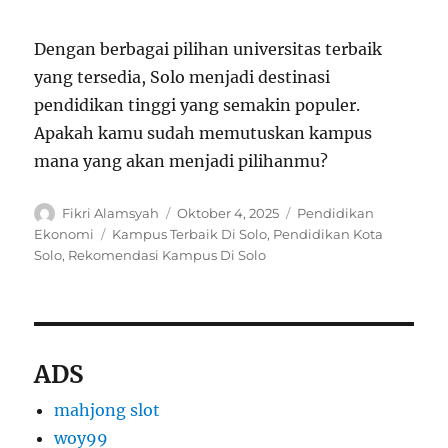
Dengan berbagai pilihan universitas terbaik
yang tersedia, Solo menjadi destinasi
pendidikan tinggi yang semakin populer.
Apakah kamu sudah memutuskan kampus
mana yang akan menjadi pilihanmu?
Author
Posted
Categories
Fikri Alamsyah
Oktober 4, 2025
Pendidikan
on
Tags
Ekonomi
Kampus Terbaik Di Solo
,
Pendidikan Kota
Solo
,
Rekomendasi Kampus Di Solo
ADS
mahjong slot
woy99