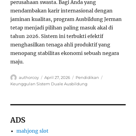
perusahaan swasta. Bagi Anda yang
mendambakan karir internasional dengan
jaminan kualitas, program Ausbildung Jerman
tetap menjadi pilihan paling masuk akal di
tahun 2026. Sistem ini terbukti efektif
menghasilkan tenaga ahli produktif yang
menopang stabilitas ekonomi sebuah negara
maju.
Author
Posted
Categories
Tags
authorcoy
April 27, 2026
Pendidikan
on
Keunggulan Sistem Duale Ausbildung
ADS
mahjong slot