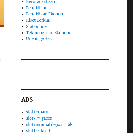
Kewirausahaan
Pendidikan
Pendidikan Ekonomi
Riset Terkini
Slot online
Teknologi dan Ekonomi
Uncategorized
u
slot thailand
apk slot dana
ADS
slot terbaru
slot777 gacor
slot minimal deposit 10k
slot bet kecil