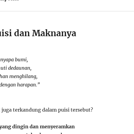
Puisi dan Maknanya
enyapa bumi,
uti dedaunan,
han menghilang,
dengan harapan.”
juga terkandung dalam puisi tersebut?
i yang dingin dan menyeramkan