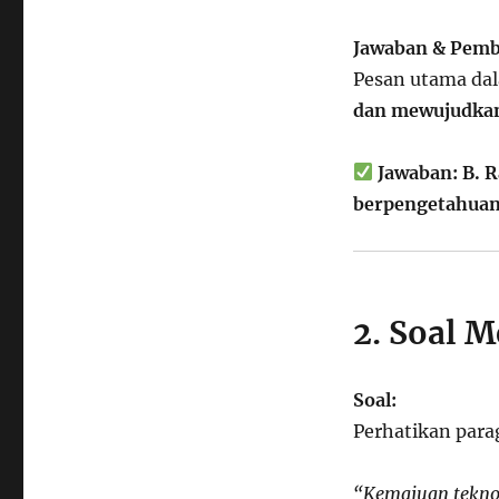
Jawaban & Pemb
Pesan utama da
dan mewujudkan
Jawaban: B. 
berpengetahua
2. Soal M
Soal:
Perhatikan parag
“Kemajuan tekno