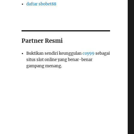
daftar sbobet88
Partner Resmi
Buktikan sendiri keunggulan
coy99
sebagai
situs slot online yang benar-benar
gampang menang.