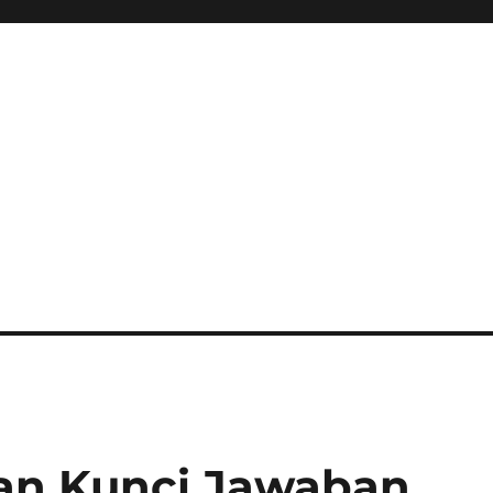
an Kunci Jawaban