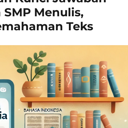
 SMP Menulis,
emahaman Teks