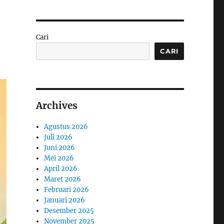
Cari
CARI
Archives
Agustus 2026
Juli 2026
Juni 2026
Mei 2026
April 2026
Maret 2026
Februari 2026
Januari 2026
Desember 2025
November 2025