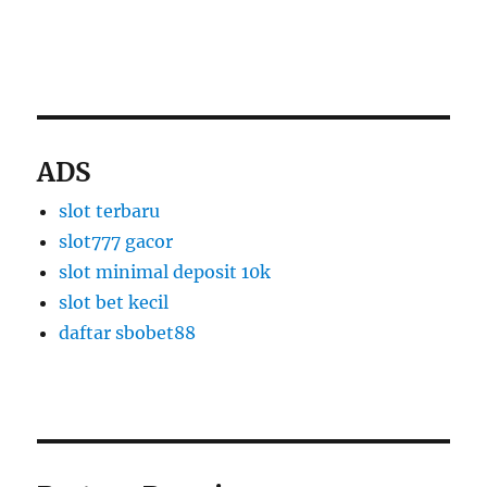
slot thailand
apk slot dana
ADS
slot terbaru
slot777 gacor
slot minimal deposit 10k
slot bet kecil
daftar sbobet88