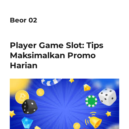
Beor 02
Player Game Slot: Tips
Maksimalkan Promo
Harian