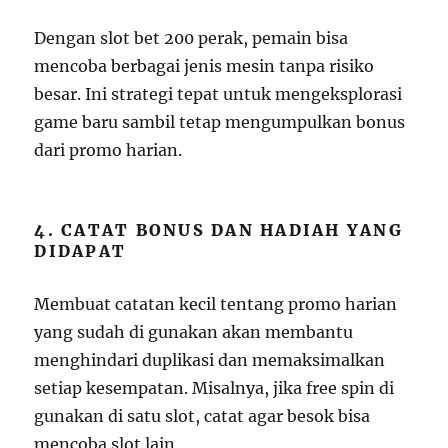
Dengan slot bet 200 perak, pemain bisa
mencoba berbagai jenis mesin tanpa risiko
besar. Ini strategi tepat untuk mengeksplorasi
game baru sambil tetap mengumpulkan bonus
dari promo harian.
4. CATAT BONUS DAN HADIAH YANG
DIDAPAT
Membuat catatan kecil tentang promo harian
yang sudah di gunakan akan membantu
menghindari duplikasi dan memaksimalkan
setiap kesempatan. Misalnya, jika free spin di
gunakan di satu slot, catat agar besok bisa
mencoba slot lain.