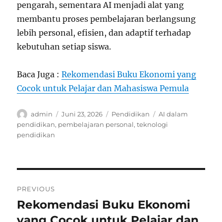
pengarah, sementara AI menjadi alat yang
membantu proses pembelajaran berlangsung
lebih personal, efisien, dan adaptif terhadap
kebutuhan setiap siswa.
Baca Juga :
Rekomendasi Buku Ekonomi yang
Cocok untuk Pelajar dan Mahasiswa Pemula
Author
Posted
Categories
Tags
admin
Juni 23, 2026
Pendidikan
AI dalam
on
pendidikan
,
pembelajaran personal
,
teknologi
pendidikan
Navigasi
PREVIOUS
pos
Rekomendasi Buku Ekonomi
Previous
post:
yang Cocok untuk Pelajar dan