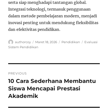
serta siap menghadapi tantangan global.
Integrasi teknologi, termasuk penggunaan
dalam metode pembelajaran modern, menjadi
inovasi penting untuk mendukung fleksibilitas
dan efektivitas pendidikan.
Author
Posted
Categories
Tags
authorcoy
Maret 18, 2026
Pendidikan
Evaluasi
on
Sistem Pendidikan
Navigasi
PREVIOUS
pos
10 Cara Sederhana Membantu
Previous
post:
Siswa Mencapai Prestasi
Akademik