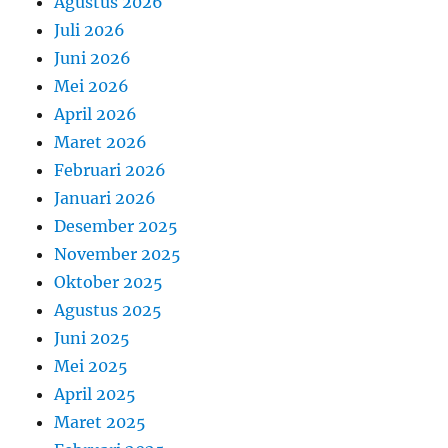
Agustus 2026
Juli 2026
Juni 2026
Mei 2026
April 2026
Maret 2026
Februari 2026
Januari 2026
Desember 2025
November 2025
Oktober 2025
Agustus 2025
Juni 2025
Mei 2025
April 2025
Maret 2025