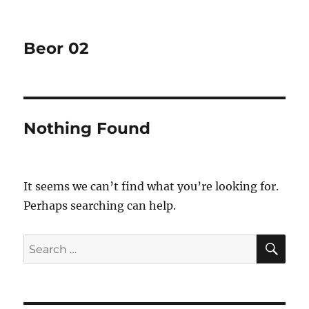
Beor 02
Nothing Found
It seems we can’t find what you’re looking for.
Perhaps searching can help.
SE
Search
for: