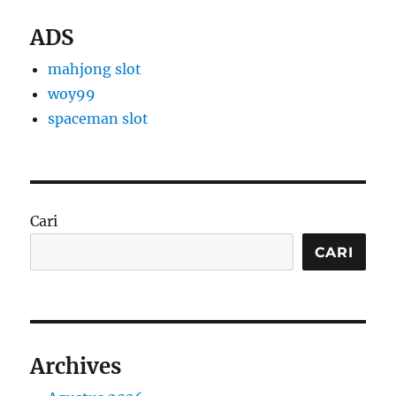
ADS
mahjong slot
woy99
spaceman slot
Cari
CARI
Archives